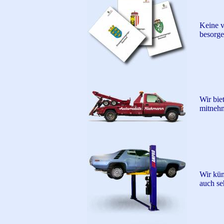
Keine v
besorge
Wir bie
mitnehm
Wir küm
auch se