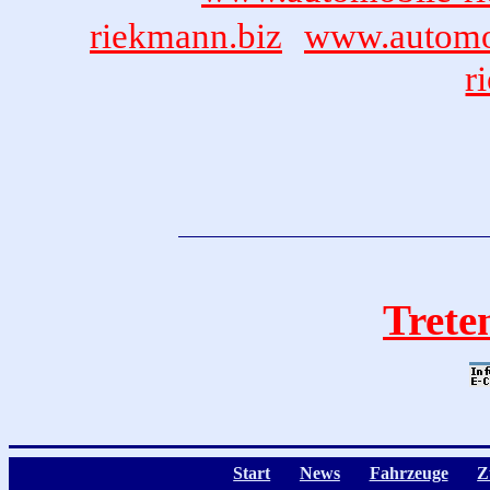
riekmann.biz
www.automo
r
Treten
Start
News
Fahrzeuge
Z