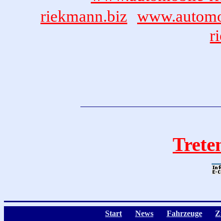
riekmann.biz
www.automo
r
Treten
Start
News
Fahrzeuge
Z